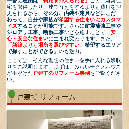
一番の理由は
「費用を抑えられる」
こと。新築住
マンション リフォーム
宅を取得したり、建て替えをするよりも費用を抑
えられるから、
その分、内装や建具などにこだ
お客様の声
わって、
自分や家族が
希望する住まいにカスタマ
イズ
することが可能
です。
さらに
耐震補強工事や
会社情報
シロアリ工事、断熱工事
などを施すことで、
安
心・安全な住まい
に生まれ変わります。また、
採用情報
「
新築よりも場所を選びやすい。
希望するエリア
ネットワーク
で探すことができる
」のも魅力。
ここでは、そんな理想の住まいを手に入れる段取
お問合せ
りをご説明します。まずは、みらいテクノハウス
が手がけた
戸建てのリフォーム事例
をご覧くださ
参考画像
い。
現場見学
戸建て リフォーム