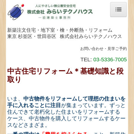
ホーム
新築注文住宅・地下室・檜・外断熱・
リフォーム
イベント情報
東京 杉並区・世田谷区 株式会社みらいテクノハウス
住まいづくり
お問い合わせ・見学ご予約
TEL:
03-5336-7005
地下室のある家
中古住宅リフォーム＊基礎知識と段
紀州桧の健康住宅
取り
外断熱換気工法
いま、
中古物件をリフォームして理想の住まいを
施工の流れ
手に入れることに注目
が集まっています。ずっと
施工事例
住んできて老朽化した住まいをリフォームする
ケース、中古物件を購入してリフォームするケー
リフォーム
スなどさまざま。