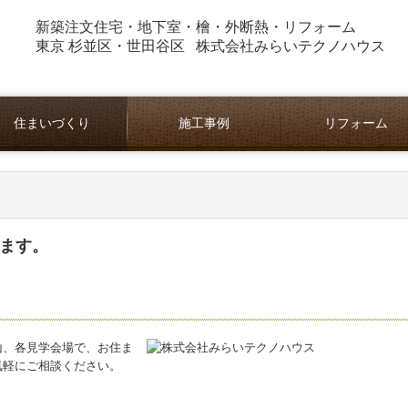
新築注文住宅・地下室・檜・外断熱・
リフォーム
東京 杉並区・世田谷区 株式会社みらいテクノハウス
住まいづくり
施工事例
リフォーム
地下室のある家
紀州桧の健康住宅
外断熱換気工法
施工の流れ
マンション リフォ
ます。
山、各見学会場で、お住ま
気軽にご相談ください。