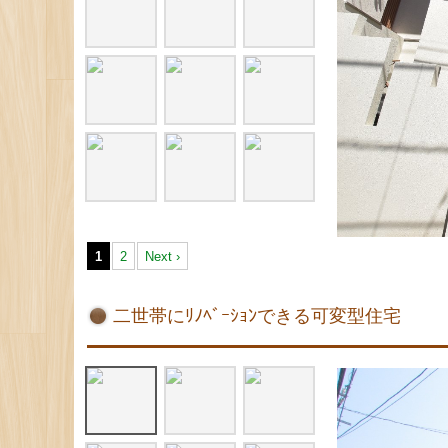
1
2
Next ›
二世帯にﾘﾉﾍﾞｰｼｮﾝできる可変型住宅