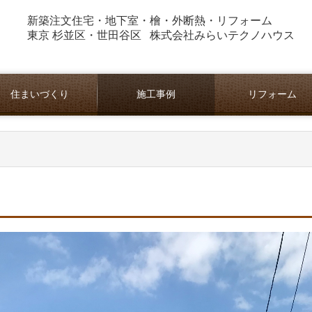
新築注文住宅・地下室・檜・外断熱・
リフォーム
東京 杉並区・世田谷区 株式会社みらいテクノハウス
住まいづくり
施工事例
リフォーム
地下室のある家
紀州桧の健康住宅
外断熱換気工法
施工の流れ
マンション リフォ