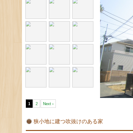
1
2
Next ›
狭小地に建つ吹抜けのある家