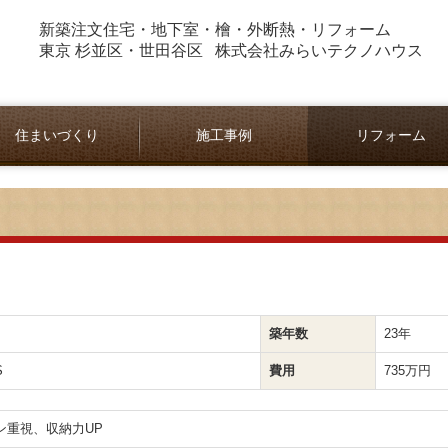
新築注文住宅・地下室・檜・外断熱・
リフォーム
東京 杉並区・世田谷区 株式会社みらいテクノハウス
住まいづくり
施工事例
リフォーム
地下室のある家
紀州桧の健康住宅
外断熱換気工法
施工の流れ
マンション リフォ
築年数
23年
S
費用
735万円
重視、収納力UP