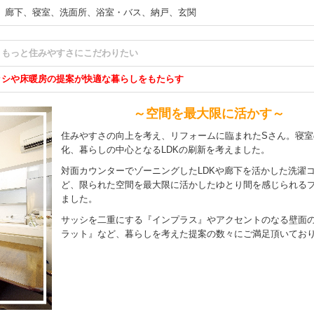
廊下、寝室、洗面所、浴室・バス、納戸、玄関
。もっと住みやすさにこだわりたい
ッシや床暖房の提案が快適な暮らしをもたらす
～空間を最大限に活かす～
住みやすさの向上を考え、リフォームに臨まれたSさん。寝室
化、暮らしの中心となるLDKの刷新を考えました。
対面カウンターでゾーニングしたLDKや廊下を活かした洗濯
ど、限られた空間を最大限に活かしたゆとり間を感じられる
ました。
サッシを二重にする『インプラス』やアクセントのなる壁面
ラット』など、暮らしを考えた提案の数々にご満足頂いてお