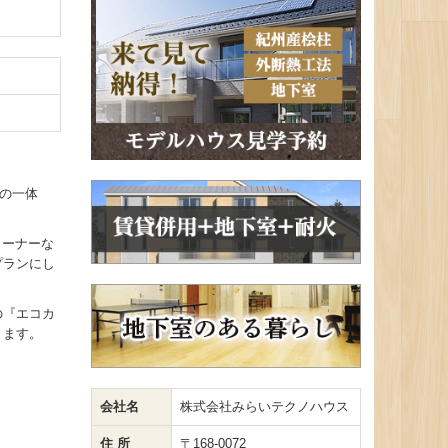
の一体
コーナーな
プランにし
の『エコカ
ります。
会社名
株式会社みらいテクノハウス
住 所
〒168-0072